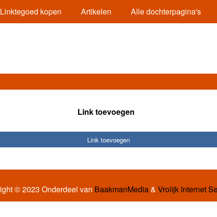
Linktegoed kopen
Artikelen
Alle dochterpagina's
Link toevoegen
Link toevoegen
ight © 2023 Onderdeel van
BaakmanMedia
&
Vrolijk Internet S