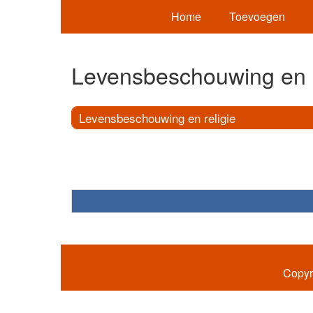
Home
Toevoegen
Levensbeschouwing en r
Levensbeschouwing en religie
Copyr