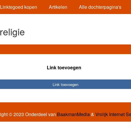
Linktegoed kopen
Artikelen
Alle dochterpagina's
eligie
Link toevoegen
Link toevoegen
ight © 2023 Onderdeel van
BaakmanMedia
&
Vrolijk Internet S