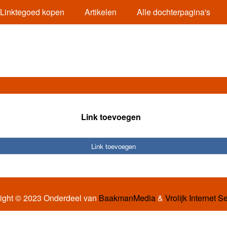
Linktegoed kopen
Artikelen
Alle dochterpagina's
Link toevoegen
Link toevoegen
ight © 2023 Onderdeel van
BaakmanMedia
&
Vrolijk Internet S